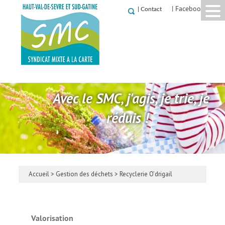
| Facebook
|
Contact
Avec le SMC, j'agis, je trie, je
réduis !
Accueil
>
Gestion des déchets
>
Recyclerie O’drigail
Valorisation