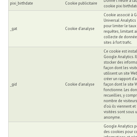
Donne l’heure à laq
pixi_birthdate
Cookie publicitaire
cookie pixi birthda
Cookie associé à 
Universal Analytics 
pour limiter le taux
_gat
Cookie d’analyse
requêtes, limitant ai
collecte de donnée
sites à fort trafic.
Ce cookie est insta
Google Analytics. Il
stocker des informa
façon dont les visit
utilisent un site We
créer un rapport d’
_gid
Cookie d’analyse
façon dont le site 
fonctionne. Les do
recueillies, y compr
nombre de visiteurs
d’où ils viennent et
visitées sont sous
anonyme.
Google Analytics pe
des cookies pour co