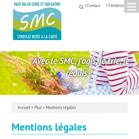
| Facebook
|
Contact
Avec le SMC, j'agis, je trie, je
réduis !
Accueil
>
Plus
>
Mentions légales
Mentions légales