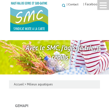
| Facebook
|
Contact
Avec le SMC, j'agis, je trie, je
réduis !
Accueil
>
Milieux aquatiques
GEMAPI