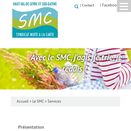
| Facebook
|
Contact
Avec le SMC, j'agis, je trie, je
réduis !
Accueil
>
Le SMC
>
Services
Présentation