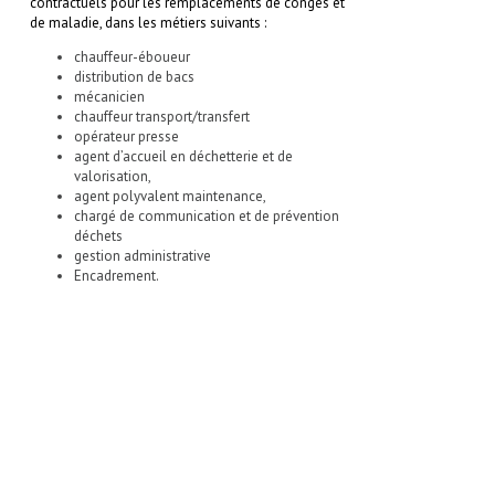
contractuels pour les remplacements de congés et
de maladie, dans les métiers suivants :
chauffeur-éboueur
distribution de bacs
mécanicien
chauffeur transport/transfert
opérateur presse
agent d’accueil en déchetterie et de
valorisation,
agent polyvalent maintenance,
chargé de communication et de prévention
déchets
gestion administrative
Encadrement.