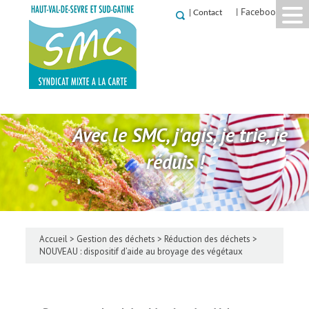
| Facebook
|
Contact
Avec le SMC, j'agis, je trie, je
réduis !
Accueil
>
Gestion des déchets
>
Réduction des déchets
>
NOUVEAU : dispositif d’aide au broyage des végétaux